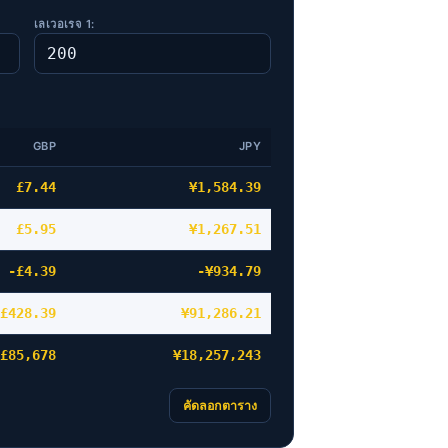
เลเวอเรจ 1:
GBP
JPY
£7.44
¥1,584.39
£5.95
¥1,267.51
-£4.39
-¥934.79
£428.39
¥91,286.21
£85,678
¥18,257,243
คัดลอกตาราง