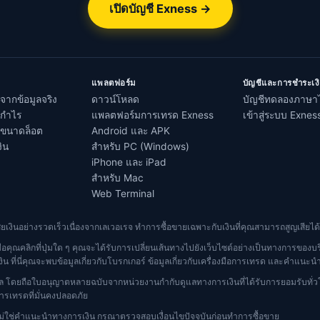
เปิดบัญชี Exness →
แพลตฟอร์ม
บัญชีและการชำระเง
จากข้อมูลจริง
ดาวน์โหลด
บัญชีทดลองภาษา
ณกำไร
แพลตฟอร์มการเทรด Exness
เข้าสู่ระบบ Exnes
ณขนาดล็อต
Android และ APK
ิน
สำหรับ PC (Windows)
iPhone และ iPad
สำหรับ Mac
Web Terminal
เสียเงินอย่างรวดเร็วเนื่องจากเลเวอเรจ ทำการซื้อขายเฉพาะกับเงินที่คุณสามารถสูญเสียได้เ
ื่อคุณคลิกที่ปุ่มใด ๆ คุณจะได้รับการเปลี่ยนเส้นทางไปยังเว็บไซต์อย่างเป็นทางการของบ
ิน ที่นี่คุณจะพบข้อมูลเกี่ยวกับโบรกเกอร์ ข้อมูลเกี่ยวกับเครื่องมือการเทรด และคำแนะนำ
ล โดยถือใบอนุญาตหลายฉบับจากหน่วยงานกำกับดูแลทางการเงินที่ได้รับการยอมรับทั่วโ
เทรดที่มั่นคงปลอดภัย
 และไม่ใช่คำแนะนำทางการเงิน กรุณาตรวจสอบเงื่อนไขปัจจุบันก่อนทำการซื้อขาย